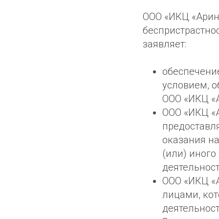
ООО «ИКЦ «Арин
беспристрастно
заявляет:
обеспечени
условием, 
ООО «ИКЦ «А
ООО «ИКЦ «
предоставля
оказания на
(или) иного
деятельност
ООО «ИКЦ «
лицами, кот
деятельност