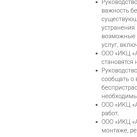
Руководств
важность бе
существующ
устранения.
возможные 
услуг, вкл
ООО «ИКЦ «А
становятся 
Руководство
сообщать о
беспристрас
необходимые
ООО «ИКЦ «А
работ;
ООО «ИКЦ «А
монтаже, ре