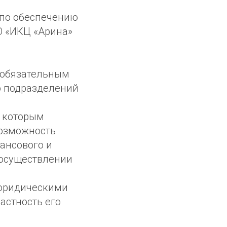
 по обеспечению
О «ИКЦ «Арина»
 обязательным
ю подразделений
, которым
возможность
ансового и
 осуществлении
 юридическими
астность его