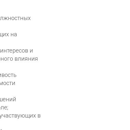
олжностных
щих на
интересов и
вного влияния
ивость
мости
ошений
ле;
 участвующих в