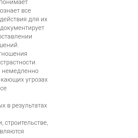
 понимает
ознает все
действия для их
 документирует
оставлении
шений.
отношения
страстности.
а немедленно
икающих угрозах
все
х в результатах
, строительстве,
являются