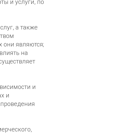
ты и услуги, по
луг, а также
ством
 они являются;
влиять на
осуществляет
ависимости и
ах и
 проведения
мерческого,