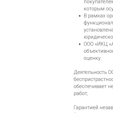
покупателем
которым ос
В рамках о
функциональ
установлена
юридическо
ООО «ИКЦ «А
объективнос
оценку.
Деятельность О
беспристрастнос
обеспечивает н
работ;
Гарантией неза