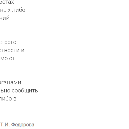
ботах
ьных либо
аний
строго
стности и
мо от
рганами
льно сообщить
 либо в