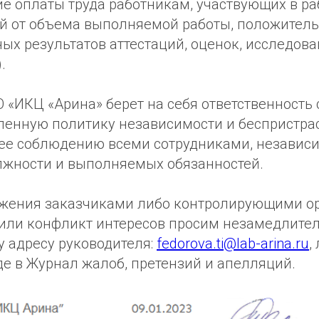
е оплаты труда работникам, участвующих в ра
й от объема выполняемой работы, положител
ых результатов аттестаций, оценок, исследов
.
 «ИКЦ «Арина» берет на себя ответственность 
ленную политику независимости и беспристра
 ее соблюдению всеми сотрудниками, независи
жности и выполняемых обязанностей.
ужения заказчиками либо контролирующими о
 или конфликт интересов просим незамедлите
у адресу руководителя:
fedorova.ti@lab-arina.ru
,
е в Журнал жалоб, претензий и апелляций.