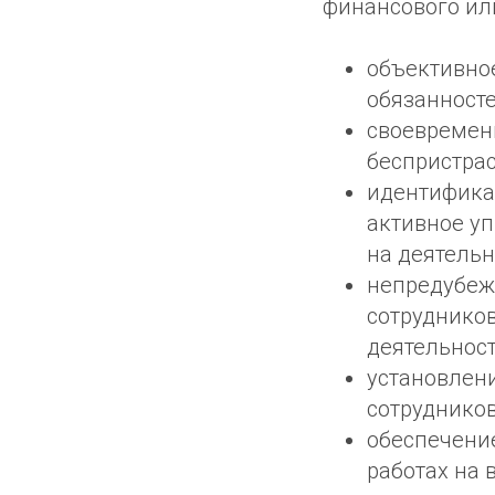
финансового или
объективно
обязанност
своевремен
беспристрас
идентифика
активное уп
на деятельн
непредубежд
сотруднико
деятельност
установлен
сотрудников
обеспечение
работах на 