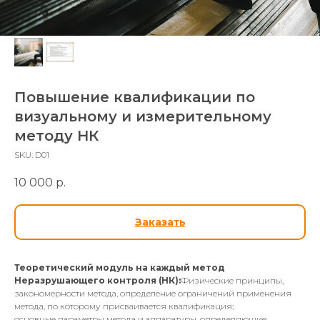
Повышение квалификации по
визуальному и измерительному
методу НК
SKU:
D01
10 000
р.
Заказать
Теоретический модуль на каждый метод
Неразрушающего контроля (НК):
Физические принципы,
закономерности метода, определение ограничений применения
метода, по которому присваивается квалификация;
основные параметры метода и аппаратуры, определяющие